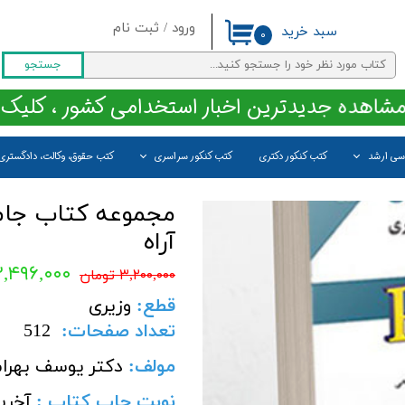
ورود
/
ثبت نام
سبد خرید
۰
حساب کاربری من
جستجو
تغییر گذر واژه
مشاهده جدیدترین اخبار استخدامی کشور ، کلیک 
سفارشات
اسی ارشد
کتب کنکور دکتری
کتب کنکور سراسری
کتب حقوق، وکالت، دادگستری
خروج از حساب کاربری
مجموعه کتاب جام
آراه
۲,۴۹۶,۰۰۰ توما
۳,۲۰۰,۰۰۰ تومان
قطع:
وزیری
تعداد صفحات
:
512
مولف
:
دکتر یوسف بهرا
نوبت چاپ کتاب :
آخری