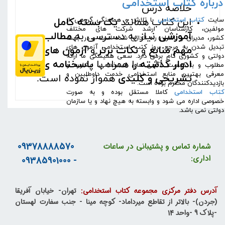
درباره کتاب استخدامی
خلاصه درس
این کتاب همانند
یک بسته کامل
​سایت
کتاب استخدامی
با تلاش و هماهنگی گروهی از
مولفین، کارشناسان ارشد شرکت های مختلف
آموزشی
نیاز به دسترسی به
مطالب
کشور، مدیران و ناشران راه اندازی شده است و در جهت
تبدیل شدن به مرجع بروز کتب استخدامی آزمون های
مهم منابع
و
نکات برتر
و
آزمون های
دولتی و کشوری گام برمی دارد. سعی همیشگی ما ارائه
ادوار گذشته
را همراه با
پاسخنامه ی
مطلوب و با کیفیت آگهی های استخدامی، مشاوره و
معرفی بهترین منابع استخدامی خدمت داوطلبین و
تشریحی و کلیدی
هموار نموده است.
بازدیدکنندگان محترم بوده است.
کتاب استخدامی
کاملا مستقل بوده و به صورت
خصوصی اداره می شود و وابسته به هیچ نهاد و یا سازمان
دولتی نمی باشد.
09378888570
شماره تماس و پشتیبانی در ساعات
اداری:
- 09385901000
آدرس دفتر مرکزی مجموعه کتاب استخدامی:
تهران- خیابان آفریقا
(جردن)- بالاتر از تقاطع میرداماد- کوچه مینا - جنب سفارت لهستان
-پلاک 9 -واحد 14