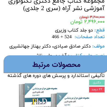
مجموعه کتاب جامع دکتری تکنولوژی
آموزشی نشر آراه (سری 2 جلدی)
۳,۲۰۰,۰۰۰ تومان
۲,۴۹۶,۰۰۰ تومان
قطع:
دو جلد کتاب وزیری
تعداد صفحات
:
466 + 524
مولف
:
دکتر صادق صیادی، دکتر بهناز جهانشیری
نوبت چاپ کتاب :
آخرین چاپ ناشر
درباره کتاب :
این کتاب شامل خلاصه مطالب و
​محصولات مرتبط
شرح درس + معرفی نکات کلیدی + پرسش های
تألیفی استاندارد و پرسش های دوره های گذشته
آزمون ­های دکتری می باشد
دکتری
۲۲ درصد
افزودن به سبد خرید