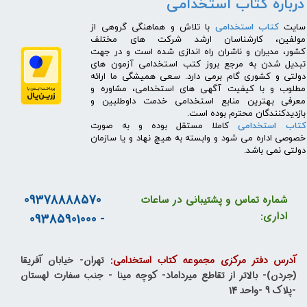
درباره کتاب استخدامی
​سایت
کتاب استخدامی
با تلاش و هماهنگی گروهی از
مولفین، کارشناسان ارشد شرکت های مختلف
کشور، مدیران و ناشران راه اندازی شده است و در جهت
تبدیل شدن به مرجع بروز کتب استخدامی آزمون های
دولتی و کشوری گام برمی دارد. سعی همیشگی ما ارائه
مطلوب و با کیفیت آگهی های استخدامی، مشاوره و
معرفی بهترین منابع استخدامی خدمت داوطلبین و
بازدیدکنندگان محترم بوده است.
کتاب استخدامی
کاملا مستقل بوده و به صورت
خصوصی اداره می شود و وابسته به هیچ نهاد و یا سازمان
دولتی نمی باشد.
09378888570
شماره تماس و پشتیبانی در ساعات
اداری:
- 09385901000
آدرس دفتر مرکزی مجموعه کتاب استخدامی:
تهران- خیابان آفریقا
(جردن)- بالاتر از تقاطع میرداماد- کوچه مینا - جنب سفارت لهستان
-پلاک 9 -واحد 14