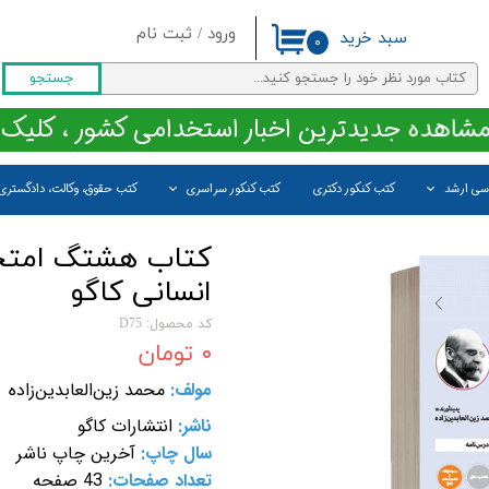
ورود
/
ثبت نام
سبد خرید
۰
حساب کاربری من
جستجو
تغییر گذر واژه
مشاهده جدیدترین اخبار استخدامی کشور ، کلیک 
سفارشات
اسی ارشد
کتب کنکور دکتری
کتب کنکور سراسری
کتب حقوق، وکالت، دادگستری
خروج از حساب کاربری
کتاب هشتگ امتحا
انسانی کاگو
کد محصول: D75
۰ تومان
مولف:
محمد زین‌العابدین‌زاده
ناشر:
انتشارات کاگو
سال چاپ:
آخرین چاپ ناشر
تعداد صفحات:
43
صفحه