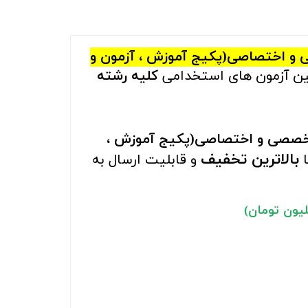
صی و اختصاصی(پکیج آموزش ، آزمون و
لبین آزمون های استخدامی
کلیه رشته
– تخصصی و اختصاصی(پکیج آموزش ،
بالاترین تخفیف
ا
و قابلیت ارسال به