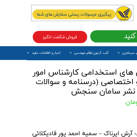
پیگیری مرسولات پستی سفارش های شما
کنید
فروش شگفت انگیز
، سردفتری
کتب آزمون نظام مهندسی
اخبار و اطلاعات مفید
آیتم جدید
 های استخدامی کارشناس امور
اختصاصی (درسنامه و سوالات
 نشر سامان سنجش
 آرش اپرناک – سمیه احمد پور قادیکلائی