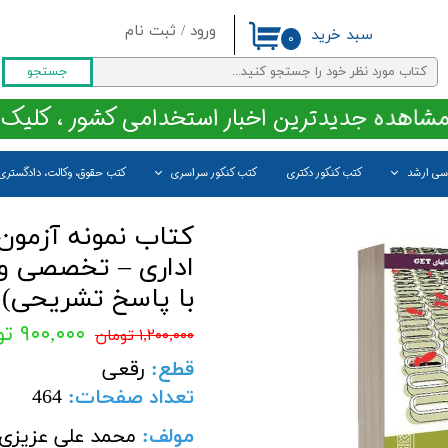
ورود
/
ثبت نام
سبد خرید
۰
حساب کاربری من
جستجو
تغییر گذر واژه
مشاهده جدیدترین اخبار استخدامی کشور ، کلیک 
سفارشات
اسی ارشد
کتب کنکور دکتری
کتب کنکور سراسری
کتب حقوق، وکالت، دادگستری
خروج از حساب کاربری
کتاب نمونه آزمون
اداری – تخصصی و 
با پاسخ تشریحی)
۹۰۰,۰۰۰ تومان
۱,۲۰۰,۰۰۰ تومان
قطع
:
رقعی
تعداد صفحات
:
464
مولف:
محمد علی عزیزی-