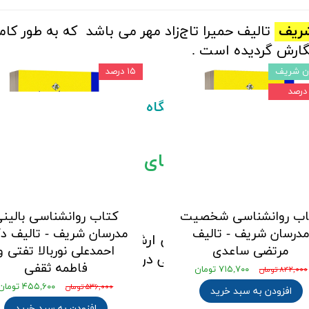
شریف
تالیف
حميرا تاج‌زاد مهر
می باشد که به طور کامل
گارش گردیده است .
ن شریف
۱۵ درصد
سان شریف
از طریق
فروشگاه اینترنتی کتاب استخدام
ان برای خرید های بالای 5 میلیون تومان)
سلامی
مدرسان شریف
اب روانشناسی شخصیت
کتاب روانشناسی بالین
درسان شریف - تالیف
مدرسان شریف - تالیف دک
ل های آزمون کارشناسی ارشد رشته
علوم تربیتی
اع
مرتضی ساعدی
احمدعلی نوربالا تفتی و
ث مورد نیاز برای آمادگی در
آزمون کارشناسی ارشد 
فاطمه ثقفی
۷۱۵,۷۰۰ تومان
۸۴۲,۰۰۰ تومان
۴۵۵,۶۰۰ تومان
۵۳۶,۰۰۰ تومان
افزودن به سبد خرید
افزودن به سبد خرید