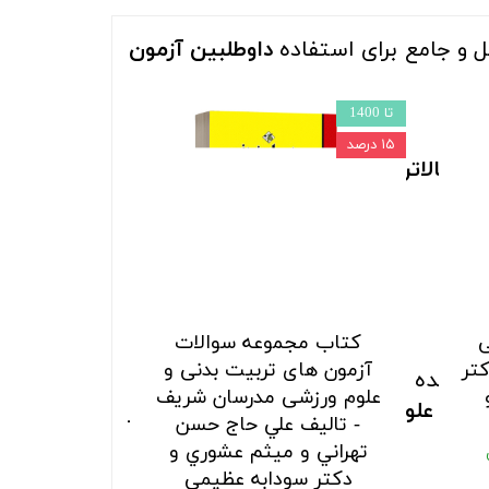
 و جامع برای استفاده
داوطلبین آزمون
تا 1400
۱۵ درصد
ی
با
بالاترین تخفیف
و قابلیت ارسال به
ی
کتاب مجموعه سوالات
تر
آزمون های تربیت بدنی و
لام شده از طرف
سازمان سنجش
تالیف
علوم ورزشی مدرسان شریف
رشته
علوم تربیتی
در این کتاب به طور
- تالیف علي حاج حسن
تهراني و ميثم عشوري و
دكتر سودابه عظيمي