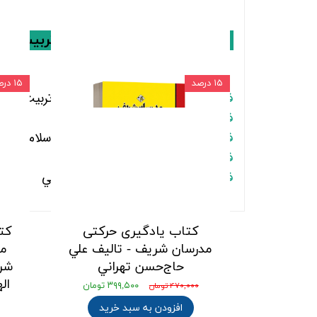
سر فصل های
کتاب
تعلیم و تربیت اس
۱۵ درصد
۱۵ درصد
فصل اول :
تعاريف و مفاهيم تعليم و تربيت
فصل دوم :
اهداف تعليم و تربيت
فصل سوم :
ويژگي هاي نظام تربيتي اسلام
فصل چهارم :
مراحل تعليم و تربيت
فصل پنجم :
اصول و روش هاي تربيتي
کتاب یادگیری حرکتی
کت
مدرسان شریف - تالیف علي
مس
حاج‌حسن تهراني
شری
ال
۳۹۹,۵۰۰ تومان
۴۷۰,۰۰۰ تومان
افزودن به سبد خرید