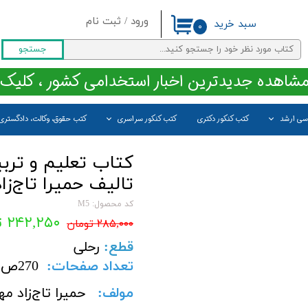
ورود
/
ثبت نام
سبد خرید
۰
حساب کاربری من
جستجو
تغییر گذر واژه
مشاهده جدیدترین اخبار استخدامی کشور ، کلیک 
سفارشات
اسی ارشد
کتب کنکور دکتری
کتب کنکور سراسری
کتب حقوق، وکالت، دادگستری
خروج از حساب کاربری
کتاب تعلیم و ترب
تالیف حميرا تاج‌زا
کد محصول: M5
۲۴۲,۲۵۰ تومان
۲۸۵,۰۰۰ تومان
قطع
:
رحلی
تعداد صفحات
:
270
ص
مولف:
حميرا تاج‌زاد مه