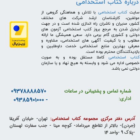
درباره کتاب استخدامی
​سایت
کتاب استخدامی
با تلاش و هماهنگی گروهی از
مولفین، کارشناسان ارشد شرکت های مختلف
کشور، مدیران و ناشران راه اندازی شده است و در جهت
تبدیل شدن به مرجع بروز کتب استخدامی آزمون های
دولتی و کشوری گام برمی دارد. سعی همیشگی ما ارائه
مطلوب و با کیفیت آگهی های استخدامی، مشاوره و
معرفی بهترین منابع استخدامی خدمت داوطلبین و
بازدیدکنندگان محترم بوده است.
کتاب استخدامی
کاملا مستقل بوده و به صورت
خصوصی اداره می شود و وابسته به هیچ نهاد و یا سازمان
دولتی نمی باشد.
09378888570
شماره تماس و پشتیبانی در ساعات
اداری:
- 09385901000
آدرس دفتر مرکزی مجموعه کتاب استخدامی:
تهران- خیابان آفریقا
(جردن)- بالاتر از تقاطع میرداماد- کوچه مینا - جنب سفارت لهستان
-پلاک 9 -واحد 14