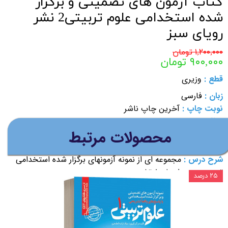
کتاب آزمون های تضمینی و برگزار
شده استخدامی علوم تربیتی2 نشر
رویای سبز
۱,۲۰۰,۰۰۰ تومان
۹۰۰,۰۰۰ تومان
قطع :
وزیری
زبان :
فارسی
نوبت چاپ :
آخرین چاپ ناشر
مولف :
میلاد ابطحی
​محصولات مرتبط
مناسب برای
:
داوطلبان آزمون های استخدامی علوم تربیتی2 در
مقطع کاردانی، کارشناسی و کارشناسی ارشد
شرح درس :
مجموعه ای از نمونه آزمونهای برگزار شده استخدامی
تستی به همراه پاسخ تشریحی
۲۵ درصد
افزودن به سبد خرید