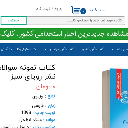
ورود
/
ثبت نام
سبد خرید
۰
حساب کاربری من
جستجو
تغییر گذر واژه
مشاهده جدیدترین اخبار استخدامی کشور ، کلیک 
سفارشات
اسی ارشد
کتب کنکور دکتری
کتب کنکور سراسری
کتب حقوق، وکالت، دادگستری
خروج از حساب کاربری
نشر رویای سبز
۰ تومان
قطع :
وزیری
زبان :
فارسی
نوبت چاپ :
1398
مولف :
میلاد ابطحی
مناسب برای
:
داوطلبان آزمون 