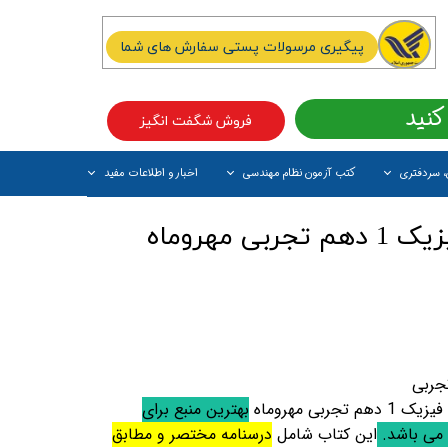
پیگیری مرسولات پستی سفارش های شما
کنید
فروش شگفت انگیز
، سردفتری
کتب آزمون نظام مهندسی
اخبار و اطلاعات مفید
آیتم جدید
 مهروماه
جربی
تجربی مهروماه
بهترین منبع برای
 می باشد.
این کتاب شامل
درسنامه مختصر و مطابق