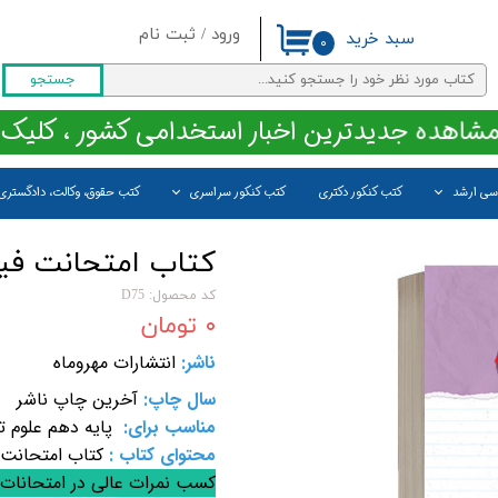
ورود
/
ثبت نام
سبد خرید
۰
حساب کاربری من
جستجو
تغییر گذر واژه
مشاهده جدیدترین اخبار استخدامی کشور ، کلیک 
سفارشات
اسی ارشد
کتب کنکور دکتری
کتب کنکور سراسری
کتب حقوق، وکالت، دادگستری
خروج از حساب کاربری
کتاب امتحانت فیزیک 1 دهم تجربی
کد محصول: D75
۰ تومان
ناشر:
انتشارات مهروماه
سال چاپ:
آخرین چاپ ناشر
مناسب برای:
پایه دهم علوم ت
محتوای کتاب :
کتاب امتحانت فیزیک 1 دهم 
کسب نمرات عالی در امتحانات