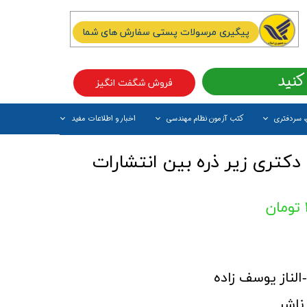
پیگیری مرسولات پستی سفارش های شما
کنید
فروش شگفت انگیز
، سردفتری
کتب آزمون نظام مهندسی
اخبار و اطلاعات مفید
آیتم جدید
کتری زیر ذره بین انتشارات
لناز یوسف زاده
ناشر