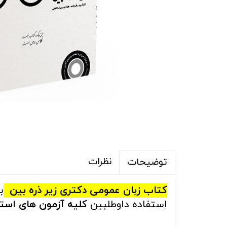
نظرات
توضیحات
کتاب زبان عمومی دکتری زیر ذره بین
ب
استفاده داوطلبین
کلیه آزمون های است