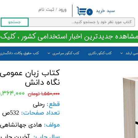
ورود
/
ثبت نام
سبد خرید
۰
حساب کاربری من
جستجو
تغییر گذر واژه
مشاهده جدیدترین اخبار استخدامی کشور ، کلیک 
سفارشات
اسی ارشد
کتب کنکور دکتری
کتب کنکور سراسری
کتب حقوق، وکالت، دادگستری
خروج از حساب کاربری
کتاب زبان عمومی د
نگاه دانش
۱,۳۶۴,۰۰۰ تومان
۱,۵۵۰,۰۰۰ تومان
قطع
:
رحلی
تعداد صفحات
:
532
ص
مولف:
هادی جهانشاهی-ا
سال چاپ
:
آخرین چاپ 