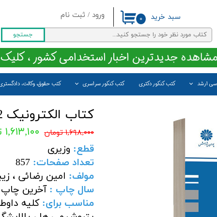
ورود
/
ثبت نام
سبد خرید
۰
حساب کاربری من
جستجو
تغییر گذر واژه
مشاهده جدیدترین اخبار استخدامی کشور ، کلیک 
سفارشات
اسی ارشد
کتب کنکور دکتری
کتب کنکور سراسری
کتب حقوق، وکالت، دادگستری
خروج از حساب کاربری
کتاب الکترونیک 2 انتشارات پوران پژوهش
۱,۶۱۳,۱۰۰ تومان
۱,۶۹۸,۰۰۰ تومان
قطع:
وزیری
تعداد صفحات:
857
مولف:
امین رضائی ، زیب
سال چاپ :
آخرین چاپ 
مناسب برای:
کلیه داوطل
پتروشیمی ها ، پالایشگ