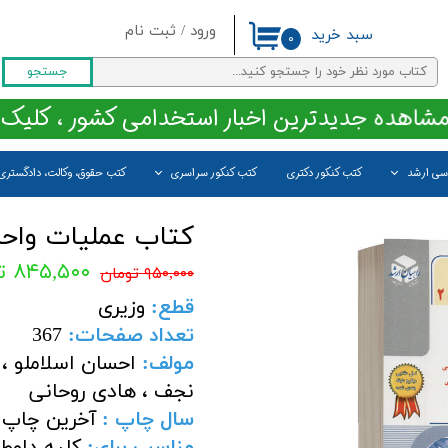
ورود
/
ثبت نام
سبد خرید
۰
حساب کاربری من
جستجو
تغییر گذر واژه
مشاهده جدیدترین اخبار استخدامی کشور ، کلیک 
سفارشات
اسی ارشد
کتب کنکور دکتری
کتب کنکور سراسری
کتب حقوق، وکالت، دادگستری
خروج از حساب کاربری
کتاب عملیات واحد 2 انتشارات راهیان ا
۸۴۵,۵۰۰ تومان
۹۵۰,۰۰۰ تومان
قطع:
وزیری
تعداد صفحات:
367
مولف:
احسان اسلاملو ، ا
نجف ، هادی روحانی
سال چاپ :
آخرین چاپ 
مناسب برای:
کلیه داوطل