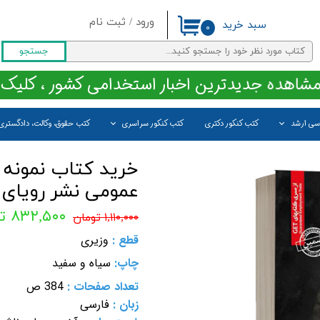
ورود
/
ثبت نام
سبد خرید
۰
حساب کاربری من
جستجو
تغییر گذر واژه
مشاهده جدیدترین اخبار استخدامی کشور ، کلیک 
سفارشات
اسی ارشد
کتب کنکور دکتری
کتب کنکور سراسری
کتب حقوق، وکالت، دادگستری
خروج از حساب کاربری
خرید کتاب نمونه
عمومی نشر رویای 
۸۳۲,۵۰۰ تومان
۱,۱۱۰,۰۰۰ تومان
قطع :
وزیری
چاپ:
سیاه و سفید
تعداد صفحات :
384 ص
زبان :
فارسی