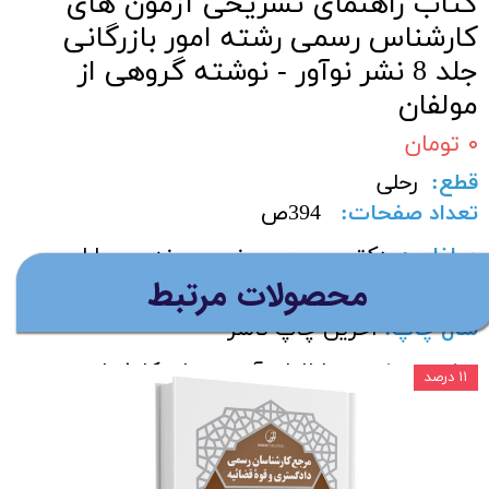
کتاب راهنمای تشریحی آزمون های
کارشناس رسمی رشته امور بازرگانی
جلد 8 نشر نوآور - نوشته گروهی از
مولفان
۰ تومان
قطع
:
رحلی
تعداد صفحات
:
394
ص
مولفان :
دکتر محسن حسنی - مهندس سارا
​محصولات مرتبط
جعفری
سال چاپ
:
آخرین چاپ ناشر
مناسب برای
:
دواطلبان آزمون های کارشناس
۱۱ درصد
رسمی دادگستری و قوه قضائیه رشته‌ امور
بازرگانی