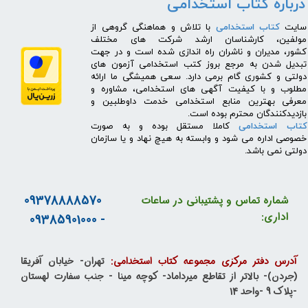
درباره کتاب استخدامی
​سایت
کتاب استخدامی
با تلاش و هماهنگی گروهی از
مولفین، کارشناسان ارشد شرکت های مختلف
کشور، مدیران و ناشران راه اندازی شده است و در جهت
تبدیل شدن به مرجع بروز کتب استخدامی آزمون های
دولتی و کشوری گام برمی دارد. سعی همیشگی ما ارائه
مطلوب و با کیفیت آگهی های استخدامی، مشاوره و
معرفی بهترین منابع استخدامی خدمت داوطلبین و
بازدیدکنندگان محترم بوده است.
کتاب استخدامی
کاملا مستقل بوده و به صورت
خصوصی اداره می شود و وابسته به هیچ نهاد و یا سازمان
دولتی نمی باشد.
09378888570
شماره تماس و پشتیبانی در ساعات
اداری:
- 09385901000
آدرس دفتر مرکزی مجموعه کتاب استخدامی:
تهران- خیابان آفریقا
(جردن)- بالاتر از تقاطع میرداماد- کوچه مینا - جنب سفارت لهستان
-پلاک 9 -واحد 14