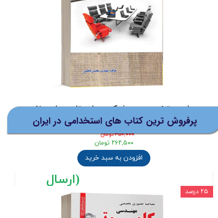
نظرات
توضیحات
کتاب آزمون های تضمینی مصاحبه حضوری
شامل 8 فصل به عبارت :
1-راهنمایی هایی هنگام مطالعه
2-احکام اموزشی
3-تست های معارف و احکام اسلامی
4-چهارده معصوم
مصاحبه تخصصی در شرکت های تابع وزارت نفت
5- شناخت مسائل روز و اطلاعات عمومی
پرفروش ترین کتاب های استخدامی در ایران
- نشر رویای سبز
6-نویسندگان و شاعران
۳۵۰,۰۰۰ تومان
7-روز شمار انقلاب اسلامی ایران
۲۶۲,۵۰۰ تومان
8-روانشناسی فردی
افزودن به سبد خرید
(ارسال
۲۵ درصد
رایگان برای خرید های بالای 5
میلیون تومان)