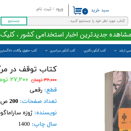
ورود
/
ثبت نام
سبد خرید
۰
حساب کاربری من
جستجو
تغییر گذر واژه
مشاهده جدیدترین اخبار استخدامی کشور ، کلیک 
سفارشات
اسی ارشد
کتب کنکور دکتری
کتب کنکور سراسری
کتب حقوق، وکالت، دادگستری
خروج از حساب کاربری
کتاب توقف در مر
۲۷,۲۰۰ تومان
۳۲,۰۰۰ تومان
قطع
:
رقعی
تعداد صفحات
:
200
ص
نویسنده:
ژوزه ساراماگو
سال چاپ:
1400