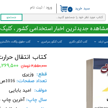
ورود
/
ثبت نام
سبد خرید
۰
حساب کاربری من
جستجو
تغییر گذر واژه
مشاهده جدیدترین اخبار استخدامی کشور ، کلیک 
سفارشات
اسی ارشد
کتب کنکور دکتری
کتب کنکور سراسری
کتب حقوق، وکالت، دادگستری
خروج از حساب کاربری
کتاب انتقال حرا
۲,۲۶۹,۵۰۰ توم
۲,۵۵۰,۰۰۰ تومان
قطع
:
وزیری
تعداد صفحات
:
1016
ص
مولف:
امید بابایی
سال چاپ
:
آخرین چاپ ن