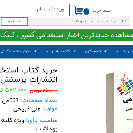
ورود
/
ثبت نام
سبد خرید
۰
حساب کاربری من
جستجو
تغییر گذر واژه
مشاهده جدیدترین اخبار استخدامی کشور ، کلیک 
سفارشات
اسی ارشد
کتب کنکور دکتری
کتب کنکور سراسری
کتب حقوق، وکالت، دادگستری
خروج از حساب کاربری
خرید کتاب استخ
انتشارات پرستش
۵۷۲,۰۰۰ تومان
۶۵۰,۰۰۰ تومان
تعداد صفحات
:
568
ص
مولف:
علی ذبیحی
مناسب برای
:
ویژه کلیه
بهداشت