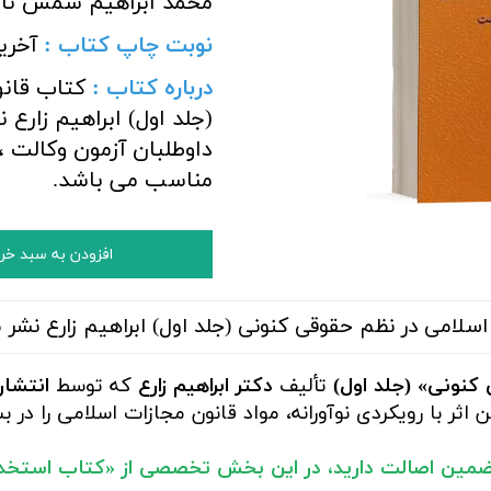
محمد ابراهیم شمس نات
نوبت چاپ کتاب :
آخری
درباره کتاب :
کتاب قانو
(جلد اول) ابراهیم زارع ن
داوطلبان آزمون وکالت 
مناسب می باشد.
افزودن به سبد خر
سلامی در نظم حقوقی کنونی (جلد اول) ابراهیم زارع نشر م
کنونی» (جلد اول)
تألیف
دکتر ابراهیم زارع
که توسط
انتشار
اثر با رویکردی نوآورانه، مواد قانون مجازات اسلامی را در 
ضمین اصالت
دارید، در این بخش تخصصی از «کتاب استخدام