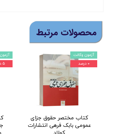
​محصولات مرتبط
آزمون وکالت
آزمون 
۰ درصد
۵ درصد
کتاب مختصر حقوق جزای
کت
عمومی بابک فرهی انتشارات
جز
کولاد
م