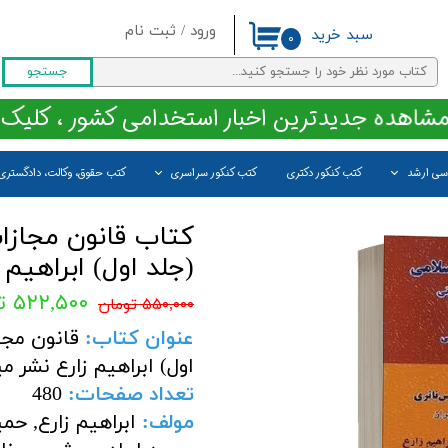
ورود
/
ثبت نام
سبد خرید
۰
حساب کاربری من
جستجو
تغییر گذر واژه
مشاهده جدیدترین اخبار استخدامی کشور ، کلیک 
سفارشات
اسی ارشد
کتب کنکور دکتری
کتب کنکور سراسری
کتب حقوق، وکالت، دادگستری
خروج از حساب کاربری
کتاب قانون مجازا
(جلد اول) ابراهیم 
۵۲۲,۵۰۰ تومان
۵۵۰,۰۰۰ تومان
عنوان کتاب:
قانون مجا
اول) ابراهیم زارع نشر می
تعداد صفحات
:
480
مولف
:
ا
براهیم زارع, حم