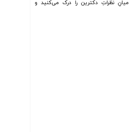
یابید، تفاوتِ میانِ نظراتِ دکترین را درک می‌کنید و