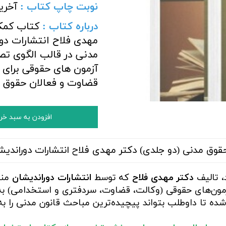
نوبت چاپ کتاب :
آخری
درباره کتاب :
کتاب کمک
مهدی فلاح انتشارات دور
مدنی در قالب الگوی تصو
آزمون های حقوقی برای 
قضاوت و فعالان حقوق 
افزودن به سبد خر
وق مدنی (دو جلدی) دکتر مهدی فلاح انتشارات دوراندیش
، تالیف
دکتر مهدی فلاح
که توسط
انتشارات دوراندیشان
منت
مون‌های حقوقی (وکالت، قضاوت، سردفتری و استخدامی) به ش
ده تا داوطلب بتواند پیچیده‌ترین مباحث قانون مدنی را به