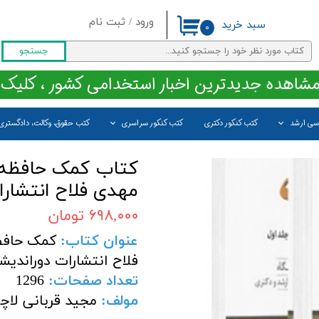
ورود
/
ثبت نام
سبد خرید
۰
حساب کاربری من
جستجو
تغییر گذر واژه
مشاهده جدیدترین اخبار استخدامی کشور ، کلیک 
سفارشات
اسی ارشد
کتب کنکور دکتری
کتب کنکور سراسری
کتب حقوق، وکالت، دادگستری
خروج از حساب کاربری
کتاب کمک حافظه 
مهدی فلاح انتشارا
۶۹۸,۰۰۰ تومان
عنوان کتاب:
کمک حافظ
فلاح انتشارات دوراندیش
تعداد صفحات
:
1296
مولف
:
مجید قربانی لاچ