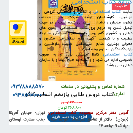
درباره کتاب استخدامی
۱۶ درصد
​سایت
کتاب استخدامی
با تلاش و هماهنگی گروهی از
مولفین، کارشناسان ارشد شرکت های مختلف
کشور، مدیران و ناشران راه اندازی شده است و در جهت
تبدیل شدن به مرجع بروز کتب استخدامی آزمون های
دولتی و کشوری گام برمی دارد. سعی همیشگی ما ارائه
مطلوب و با کیفیت آگهی های استخدامی، مشاوره و
معرفی بهترین منابع استخدامی خدمت داوطلبین و
بازدیدکنندگان محترم بوده است.
کتاب استخدامی
کاملا مستقل بوده و به صورت
خصوصی اداره می شود و وابسته به هیچ نهاد و یا سازمان
دولتی نمی باشد.
09378888570
شماره تماس و پشتیبانی در ساعات
اداری:
کتاب دروس طلایی یازدهم انسانی کاگو
- 09385901000
۳۲۰,۰۰۰ تومان
۲۶۸,۸۰۰ تومان
آدرس دفتر مرکزی مجموعه کتاب استخدامی:
تهران- خیابان آفریقا
افزودن به سبد خرید
(جردن)- بالاتر از تقاطع میرداماد- کوچه مینا - جنب سفارت لهستان
-پلاک 9 -واحد 14