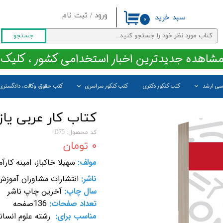
ورود
/
ثبت نام
سبد خرید
۰
حساب کاربری من
جستجو
تغییر گذر واژه
مشاهده جدیدترین اخبار استخدامی کشور ، کلیک 
سفارشات
اسی ارشد
کتب کنکور دکتری
کتب کنکور سراسری
کتب حقوق، وکالت، دادگستری
خروج از حساب کاربری
کتاب کار عربی یا
کد محصول: D75
۰ تومان
مولف:
سهیلا خاکباز، امینه کارآم
ناشر:
انتشارات مشاوران آموزش
سال چاپ:
آخرین چاپ ناشر
تعداد صفحات:
136
صفحه
مناسب برای:
رشته علوم انسان