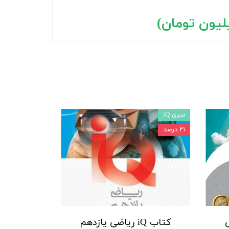
سری iQ
۲۱ درصد
ی
کتاب iQ ریاضی یازدهم