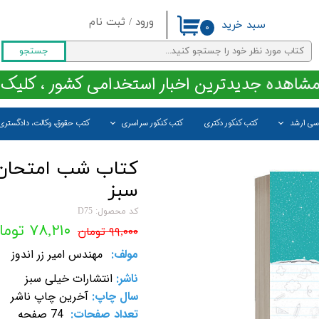
ورود
/
ثبت نام
سبد خرید
۰
حساب کاربری من
جستجو
تغییر گذر واژه
مشاهده جدیدترین اخبار استخدامی کشور ، کلیک 
سفارشات
اسی ارشد
کتب کنکور دکتری
کتب کنکور سراسری
کتب حقوق، وکالت، دادگستری
خروج از حساب کاربری
کتاب شب امتحان 
سبز
کد محصول: D75
۷۸,۲۱۰ تومان
۹۹,۰۰۰ تومان
مولف:
مهندس امیر زر اندوز
ناشر:
انتشارات خیلی سبز
سال چاپ:
آخرین چاپ ناشر
تعداد صفحات:
74 صفحه