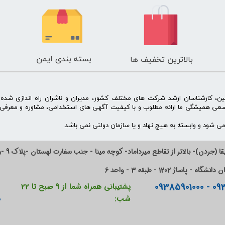
بسته بندی ایمن
بالاترین تخفیف ها
ن، کارشناسان ارشد شرکت های مختلف کشور، مدیران و ناشران راه اندازی شد
سعی همیشگی ما ارائه مطلوب و با کیفیت آگهی های استخدامی، مشاوره و معرفی 
 شود و وابسته به هیچ نهاد و یا سازمان دولتی نمی باشد.
ا (جردن)- بالاتر از تقاطع میرداماد- کوچه مینا - جنب سفارت لهستان -پلاک 9 -واحد 14
ساژ 1202 - طبقه 3 - واحد 6
پشتیبانی همراه شما از 9 صبح تا 22
0
شب: