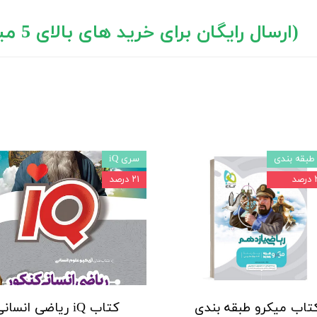
د های بالای 5 میلیون تومان)
طبقه بندی
سری iQ
صد
۲۱ درصد
تاب میکرو طبقه بندی
کتاب iQ ریاضی انسان