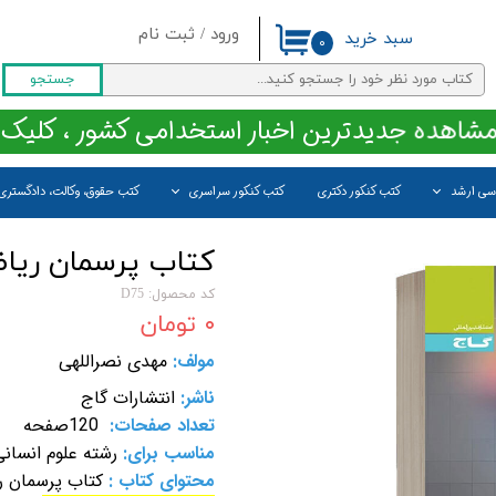
ورود
/
ثبت نام
سبد خرید
۰
حساب کاربری من
جستجو
تغییر گذر واژه
مشاهده جدیدترین اخبار استخدامی کشور ، کلیک 
سفارشات
اسی ارشد
کتب کنکور دکتری
کتب کنکور سراسری
کتب حقوق، وکالت، دادگستری
خروج از حساب کاربری
کتاب پرسمان ریاضی
کد محصول: D75
۰ تومان
مولف:
مهدی نصراللهی
ناشر:
انتشارات گاج
تعداد صفحات:
120صفحه
مناسب برای:
رشته علوم انسانی
محتوای کتاب :
کتاب پرسمان ری