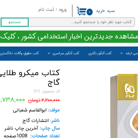
ورود
/
ثبت نام
سبد خرید
۰
حساب کاربری من
جستجو
تغییر گذر واژه
مشاهده جدیدترین اخبار استخدامی کشور ، کلیک 
سفارشات
اسی ارشد
کتب کنکور دکتری
کتب کنکور سراسری
کتب حقوق، وکالت، دادگستری
خروج از حساب کاربری
کتاب میکرو طلایی
گاج
کد محصول: D75
۱,۷۳۸,۰۰۰ تومان
۲,۲۰۰,۰۰۰ تومان
مولف:
ابوالقاسم شعبانی
ناشر:
انتشارات گاج
سال چاپ:
آخرین چاپ ناشر
تعداد صفحات:
1008صفحه