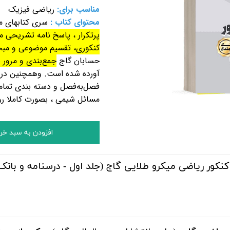
مناسب برای:
ریاضی فیزیک
محتوای کتاب :
سری کتابهای م
پرتکرار ، پاسخ نامه تشریحی 
کنکوری، تقسیم موضوعی و مب
حسابان گاج
جمع‌بندی و مرور 
آورده شده است.
وهمچنین
در
فصل‌به‌فصل و
دسته بندی تمام
مسائل شیمی ، بصورت کاملا ر
افزودن به سبد خر
نکور ریاضی میکرو طلایی گاج (جلد اول - درسنامه و بانک