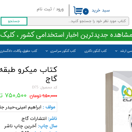
ورود
/
ثبت نام
سبد خرید
۰
حساب کاربری من
جستجو
تغییر گذر واژه
مشاهده جدیدترین اخبار استخدامی کشور ، کلیک 
سفارشات
اسی ارشد
کتب کنکور دکتری
کتب کنکور سراسری
کتب حقوق، وکالت، دادگستری
خروج از حساب کاربری
کتاب میکرو طبقه 
گاج
کد محصول: D75
۷۵۰,۵۰۰ تومان
۹۵۰,۰۰۰ تومان
مولف :
ابراهیم امینی،حیدر جل
ناشر:
انتشارات گاج
سال چاپ:
آخرین چاپ ناشر