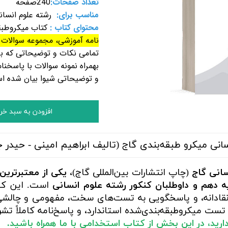
تعداد صفحات:
240
صفحه
مناسب برای:
رشته علوم
انسان
محتوای کتاب :
کتاب میکروطب
نامه آموزشی، مجموعه سوالات ت
تمامی نکات و توضیحاتی که بر
بهمراه نمونه سوالات با پاسخن
و توضیحاتی شیوا بیان شده ا
افزودن به سبد خر
ی میکرو طبقه‌بندی گاج (تالیف ابراهیم امینی - حیدر جل
سانی گاج
(چاپ انتشارات بین‌المللی گاج)،
یکی از معتبرترین،
یه دهم و داوطلبان کنکور رشته علوم انسانی
است. این کتا
نقادانه، و پاسخگویی به تست‌های سخت، مفهومی و چالشی 
تست میکروطبقه‌بندی‌شده استاندارد، و پاسخ‌نامه کاملاً ت
ا دارید، در این بخش از کتاب استخدامی با ما همراه باشید.