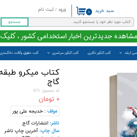
ورود
/
ثبت نام
سبد خرید
۰
حساب کاربری من
جستجو
تغییر گذر واژه
مشاهده جدیدترین اخبار استخدامی کشور ، کلیک 
سفارشات
اسی ارشد
کتب کنکور دکتری
کتب کنکور سراسری
کتب حقوق، وکالت، دادگستری
خروج از حساب کاربری
کتاب میکرو طبقه 
گاج
کد محصول: D75
۰ تومان
مولف :
خدیجه علی پور
ناشر:
انتشارات گاج
سال چاپ:
آخرین چاپ ناشر