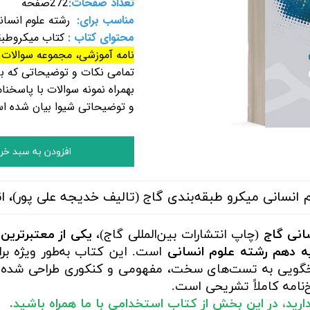
تعداد صفحات:
272
صفحه
مناسب برای:
رشته علوم
انسان
محتوای کتاب :
کتاب میکروطبق
نامه آموزشی، مجموعه سوالات ت
تمامی نکات و توضیحاتی که بر
بهمراه نمونه سوالات با پاسخن
و توضیحاتی شیوا بیان شده ا
افزودن به سبد خر
انسانی میکرو طبقه‌بندی گاج (تالیف خدیجه علی پور)، ا
انی گاج
(چاپ انتشارات بین‌المللی گاج)،
یکی از معتبرترین،
ایه دهم رشته علوم انسانی
است. این کتاب به‌طور ویژه بر
خگویی به تست‌های سخت، مفهومی و کنکوری طراحی شده و 
‌نامه کاملاً تشریحی است.
ا دارید، در این بخش از کتاب استخدامی با ما همراه باشید.