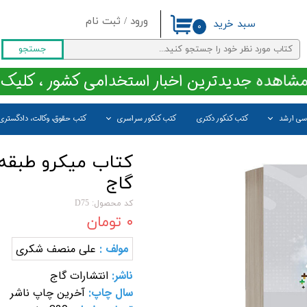
ورود
/
ثبت نام
سبد خرید
۰
حساب کاربری من
جستجو
تغییر گذر واژه
مشاهده جدیدترین اخبار استخدامی کشور ، کلیک 
سفارشات
اسی ارشد
کتب کنکور دکتری
کتب کنکور سراسری
کتب حقوق، وکالت، دادگستری
خروج از حساب کاربری
کتاب میکرو طبقه
گاج
کد محصول: D75
۰ تومان
مولف :
علی منصف شکری
ناشر:
انتشارات گاج
سال چاپ:
آخرین چاپ ناشر