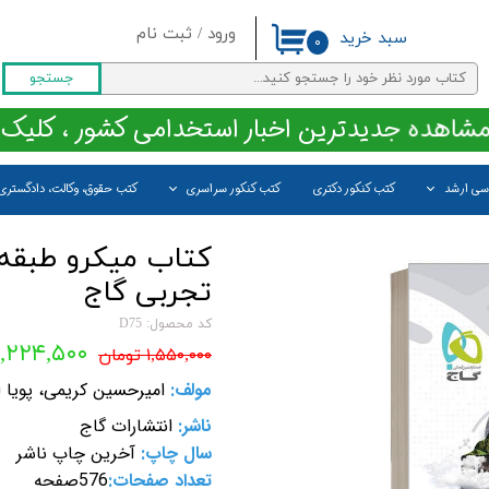
ورود
/
ثبت نام
سبد خرید
۰
حساب کاربری من
جستجو
تغییر گذر واژه
مشاهده جدیدترین اخبار استخدامی کشور ، کلیک 
سفارشات
اسی ارشد
کتب کنکور دکتری
کتب کنکور سراسری
کتب حقوق، وکالت، دادگستری
خروج از حساب کاربری
کتاب میکرو طبقه
تجربی گاج
کد محصول: D75
۱,۲۲۴,۵۰۰ تومان
۱,۵۵۰,۰۰۰ تومان
مولف:
امیرحسین کریمی، پویا ا
ناشر:
انتشارات گاج
سال چاپ:
آخرین چاپ ناشر
تعداد صفحات:
576
صفحه