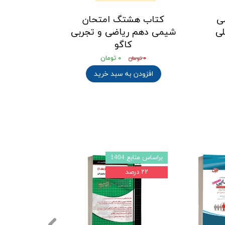
ی
کتاب هشتگ امتحان
لی
شیمی دهم ریاضی و تجربی
کاگو
۰ تومان
۰ تومان
افزودن به سبد خرید
براساس منابع 1404
براساس منابع 1403l4
۲۲ درصد
۲۲ درصد