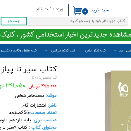
ورود
/
ثبت نام
سبد خرید
۰
حساب کاربری من
جستجو
تغییر گذر واژه
مشاهده جدیدترین اخبار استخدامی کشور ، کلیک 
سفارشات
اسی ارشد
کتب کنکور دکتری
کتب کنکور سراسری
کتب حقوق، وکالت، دادگستری
خروج از حساب کاربری
کتاب سیر تا پیاز
کد محصول: D75
۳۹۱,۰۵۰ تومان
۴۹۵,۰۰۰ تومان
مولف:
محمدطاهر شعاعی
ناشر:
انتشارات گاج
تعداد صفحات:
256
صفحه
مناسب برای:
پایه یازدهم علو
محتوای کتاب :
کتاب «سیر تا 