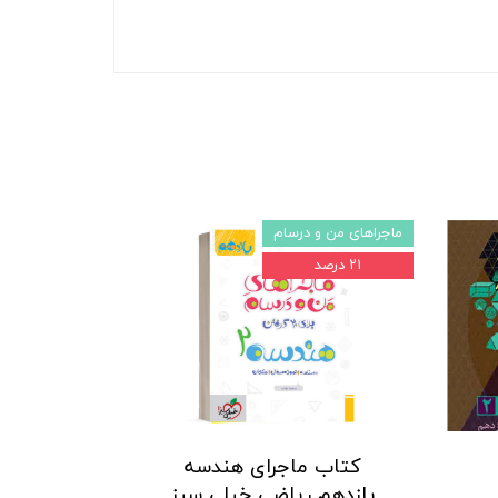
ماجراهای من و درسام
۲۱ درصد
کتاب ماجرای هندسه
یازدهم ریاضی خیلی سبز