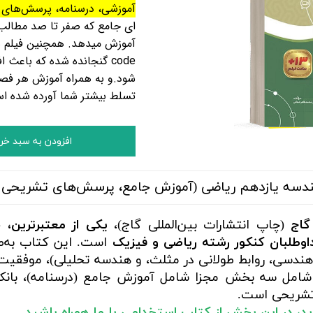
آموزشی، درسنامه، پرسش‌های 
ای جامع که صفر تا صد مطالب 
code گنجانده شده که باع
شود.و به همراه آموزش هر فص
تسلط بیشتر شما آورده شده 
افزودن به سبد خر
هندسه یازدهم ریاضی (آموزش جامع، پرسش‌های تشریحی 
گاج
(چاپ انتشارات بین‌المللی گاج)،
یکی از معتبرترین، ج
داوطلبان کنکور رشته ریاضی و فیزیک
است. این کتاب به‌ط
 هندسی، روابط طولانی در مثلث، و هندسه تحلیلی)، موفقی
شامل سه بخش مجزا شامل آموزش جامع (درسنامه)، بانک
 تشریحی است.
ارید، در این بخش از کتاب استخدامی با ما همراه باشید.