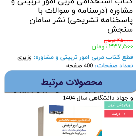
کتاب استخدامی مربی امور تربیتی و
مشاوره (درسنامه و سوالات با
پاسخنامه تشریحی) نشر سامان
سنجش
۴۵۰,۰۰۰ تومان
۳۳۷,۵۰۰ تومان
قطع کتاب مربی امور تربیتی و مشاوره
:
وزیری
تعداد صفحات
:
400 صفحه
سال چاپ:
آخرین چاپ ناشر ویژه آزمون 1404
​محصولات مرتبط
مناسب برای
:
آزمون استخدامی آموزش و پرورش
و جهاد دانشگاهی سال 1404
پرفروش ترین
ویژگی کتاب مربی امور تربیتی و مشاوره:
۲۰ درصد
-شرح و خلاصه درس،
معرفی نکات برتر،
تحلیل
منابع و آزمون ها