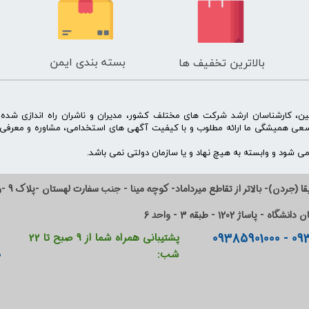
بسته بندی ایمن
بالاترین تخفیف ها
ن، کارشناسان ارشد شرکت های مختلف کشور، مدیران و ناشران راه اندازی شد
سعی همیشگی ما ارائه مطلوب و با کیفیت آگهی های استخدامی، مشاوره و معرفی 
 شود و وابسته به هیچ نهاد و یا سازمان دولتی نمی باشد.
ا (جردن)- بالاتر از تقاطع میرداماد- کوچه مینا - جنب سفارت لهستان -پلاک 9 -واحد 14
ساژ 1202 - طبقه 3 - واحد 6
پشتیبانی همراه شما از 9 صبح تا 22
0
شب: