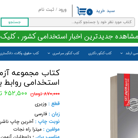
ورود
/
ثبت نام
سبد خرید
۰
حساب کاربری من
جستجو
تغییر گذر واژه
مشاهده جدیدترین اخبار استخدامی کشور ، کلیک 
سفارشات
اسی ارشد
کتب کنکور دکتری
کتب کنکور سراسری
کتب حقوق، وکالت، دادگستری
خروج از حساب کاربری
کتاب مجموعه آزمو
استخدامی روابط بی
۶۵۲,۵۰۰ تومان
۸۷۰,۰۰۰ تومان
قطع :
وزیری
زبان :
فارسی
نوبت چاپ :
آخرین چاپ ناشر
مولفین :
میترا راه نجات
مناسب برای
:
داوطلبان آزمون