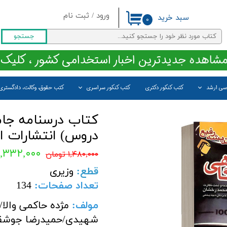
ورود
/
ثبت نام
سبد خرید
۰
حساب کاربری من
جستجو
تغییر گذر واژه
مشاهده جدیدترین اخبار استخدامی کشور ، کلیک 
سفارشات
اسی ارشد
کتب کنکور دکتری
کتب کنکور سراسری
کتب حقوق، وکالت، دادگستری
خروج از حساب کاربری
کتاب درسنامه جام
دروس) انتشارات ا
۱,۳۳۲,۰۰۰ تومان
۱,۴۸۰,۰۰۰ تومان
قطع
:
وزیری
تعداد صفحات
:
134
مولف:
مژده حاکمی والا/
شهیدی/حمیدرضا جوشق