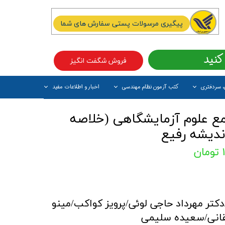
پیگیری مرسولات پستی سفارش های شما
کنید
فروش شگفت انگیز
، سردفتری
کتب آزمون نظام مهندسی
اخبار و اطلاعات مفید
آیتم جدید
ع علوم آزمایشگاهی (خلاصه
ندیشه رفیع
دکتر مهرداد حاجی لوئی/پرویز کواکب/مینو
انی/سعیده سلیمی