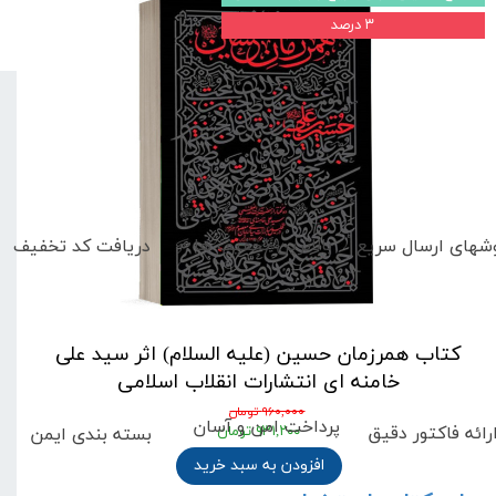
۳ درصد
بالاترین تخفیف ها
دریافت کد تخفیف
شهای
ارسال سریع
کتاب همرزمان حسین (علیه السلام) اثر سید علی
خامنه ای انتشارات انقلاب اسلامی
۹۶۰,۰۰۰ تومان
پرداخت امن و آسان
رائه فاکتور دقیق
بسته بندی ایمن
۹۳۱,۲۰۰ تومان
افزودن به سبد خرید