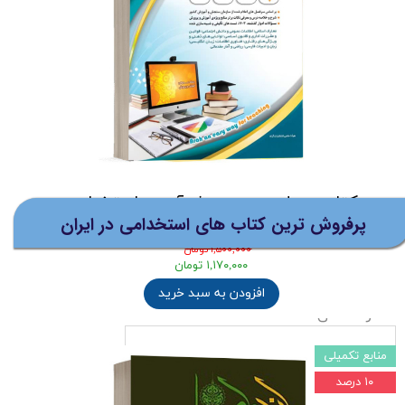
استخدامی
:
- آموزش نکته به نکته کلیه نکات سلامت و
بهداشت
( گردآوری شده توسط خانم فروزان مسلمی )
- حل و بررسی 70 تست آموزشی ویژه آزمون
استخدامی آموزش و پرورش و آزمون جهاد
دانشگاهی
کتاب حیطه عمومی ویژه آزمون استخدامی
پرفروش ترین کتاب های استخدامی در ایران
آموزش و پرورش 1405 نشر آراه
نام و نام خانوادگی
۱,۵۰۰,۰۰۰ تومان
۱,۱۷۰,۰۰۰ تومان
افزودن به سبد خرید
شماره تماس
منابع تکمیلی
۱۰ درصد
افزودن به سبد خرید