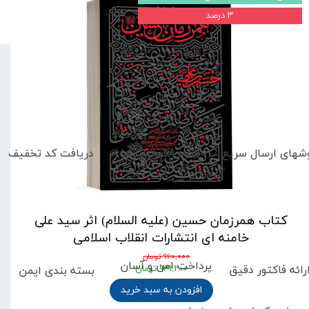
۳ درصد
بالاترین تخفیف ها
دریافت کد تخفیف
شهای
ارسال سریع
کتاب همرزمان حسین (علیه السلام) اثر سید علی
خامنه ای انتشارات انقلاب اسلامی
۹۶۰,۰۰۰ تومان
پرداخت امن و آسان
رائه فاکتور دقیق
بسته بندی ایمن
۹۳۱,۲۰۰ تومان
افزودن به سبد خرید