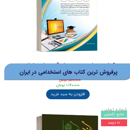
ویژگی های فلش کارت
آموزشی اپ
استخدامی
:
- آموزش نکته به نکته کلیه نکات کتاب انسان و
محیط زیست
( گردآوری شده توسط خانم فروزان مسلمی )
- حل و بررسی 80 تست آموزشی ویژه آزمون
استخدامی آموزش و پرورش و آزمون جهاد
کتاب حیطه عمومی ویژه آزمون استخدامی
دانشگاهی
پرفروش ترین کتاب های استخدامی در ایران
آموزش و پرورش 1405 نشر آراه
۱,۵۰۰,۰۰۰ تومان
۱,۱۷۰,۰۰۰ تومان
نام و نام خانوادگی
افزودن به سبد خرید
شماره تماس
منابع تکمیلی
۱۰ درصد