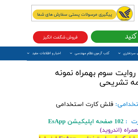
پیگیری مرسولات پستی سفارش های شما
کنید
فروش شگفت انگیز
، سردفتری
کتب آزمون نظام مهندسی
اخبار و اطلاعات مفید
آیتم جدید
روایت سوم بهمراه نمونه
مه تشریحی
تخدامی:
فلش کارت استخدامی
ت :
102 صفحه اپلیکیشن EsApp
مراه (اندروید)