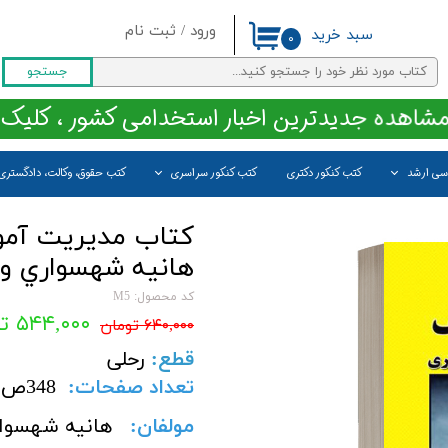
ورود
/
ثبت نام
سبد خرید
۰
حساب کاربری من
جستجو
تغییر گذر واژه
مشاهده جدیدترین اخبار استخدامی کشور ، کلیک 
سفارشات
اسی ارشد
کتب کنکور دکتری
کتب کنکور سراسری
کتب حقوق، وکالت، دادگستری
خروج از حساب کاربری
کتاب مدیریت آمو
هانيه شهسواري و 
کد محصول: M5
۵۴۴,۰۰۰ تومان
۶۴۰,۰۰۰ تومان
قطع
:
رحلی
تعداد صفحات
:
348
ص
مولفان:
هانيه شهسواري