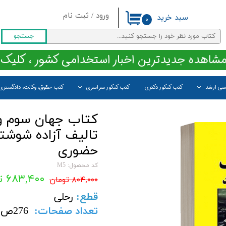
ورود
/
ثبت نام
سبد خرید
۰
حساب کاربری من
جستجو
تغییر گذر واژه
مشاهده جدیدترین اخبار استخدامی کشور ، کلیک 
سفارشات
اسی ارشد
کتب کنکور دکتری
کتب کنکور سراسری
کتب حقوق، وکالت، دادگستری
خروج از حساب کاربری
کتاب جهان سوم و
تالیف آزاده شوشتر
حضوری
کد محصول: M5
۶۸۳,۴۰۰ تومان
۸۰۴,۰۰۰ تومان
قطع
:
رحلی
تعداد صفحات
:
276
ص