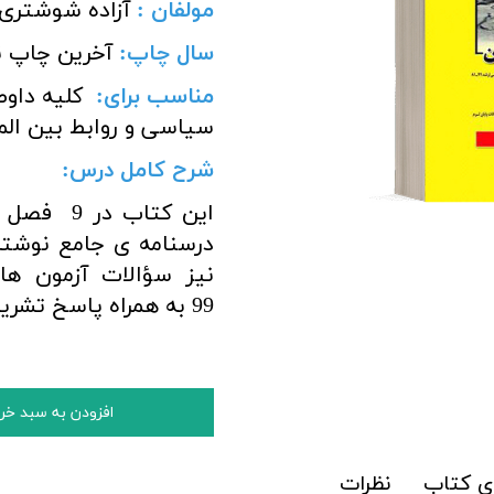
مولفان :
آزاده شوشتری 
سال چاپ:
آخرین چاپ ن
مناسب برای
:
کلیه داوط
سیاسی و روابط بین الم
شرح کامل درس:
این کتاب
درسنامه ی جامع نوش
نیز
99 به
همراه پاسخ تشري
افزودن به سبد خر
ی کتاب
نظرات