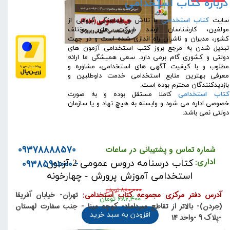
درباره کتاب استخدامی
همراه مشخصات:
​سایت
کتاب استخدامی
با تلاش و هماهنگی گروهی از
مولفین، کارشناسان ارشد شرکت های مختلف
کشور، مدیران و ناشران راه اندازی شده است و در جهت
تبدیل شدن به مرجع بروز کتب استخدامی آزمون های
دولتی و کشوری گام برمی دارد. سعی همیشگی ما ارائه
مطلوب و با کیفیت آگهی های استخدامی، مشاوره و
معرفی بهترین منابع استخدامی خدمت داوطلبین و
بازدیدکنندگان محترم بوده است.
کتاب استخدامی
کاملا مستقل بوده و به صورت
خصوصی اداره می شود و وابسته به هیچ نهاد و یا سازمان
دولتی نمی باشد.
09378888570
شماره تماس و پشتیبانی در ساعات
اداری:
کتاب درسنامه دروس عمومی 2 آزمون
- 09385901000
استخدامی آموزش پرورش - چهارخونه
۸۸۰,۰۰۰ تومان
آدرس دفتر مرکزی مجموعه کتاب استخدامی:
تهران- خیابان آفریقا
۶۸۶,۴۰۰ تومان
(جردن)- بالاتر از تقاطع میرداماد- کوچه مینا - جنب سفارت لهستان
افزودن به سبد خرید
-پلاک 9 -واحد 14