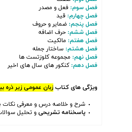
فصل سوم:
فعل و مصدر
فصل چهارم:
قید
فصل پنجم:
ضمایر و حروف
فصل ششم:
حرف اضافه
فصل هفتم:
مالکیت
فصل هشتم:
ساختار جمله
فصل نهم:
مجموعه کلوزتست ها
فصل دهم:
کنکور های سال های اخیر
ویژگی های کتاب
زبان عمومی زیر ذره ب
شرح و خلاصه درس و معرفی نکات برت
پاسخنامه تشریحی
و تحلیل سوالات 