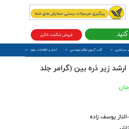
پیگیری مرسولات پستی سفارش های شما
کنید
فروش شگفت انگیز
، سردفتری
کتب آزمون نظام مهندسی
اخبار و اطلاعات مفید
آیتم جدید
رشد زیر ذره بین (گرامر جلد
لناز یوسف زاده
اشر