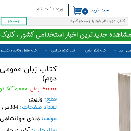
ورود
/
ثبت نام
سبد خرید
۰
حساب کاربری من
جستجو
تغییر گذر واژه
مشاهده جدیدترین اخبار استخدامی کشور ، کلیک 
سفارشات
اسی ارشد
کتب کنکور دکتری
کتب کنکور سراسری
کتب حقوق، وکالت، دادگستری
خروج از حساب کاربری
کتاب زبان عمومی ا
دوم)
۵۴۰,۰۰۰ تومان
۶۰۰,۰۰۰ تومان
قطع
:
وزیری
تعداد صفحات
:
384
ص
مولف:
هادی جهانشاهی-ا
سال چاپ
:
آخرین چاپ ن