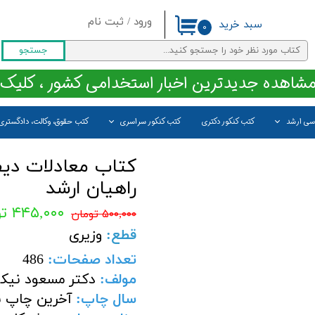
ورود
/
ثبت نام
سبد خرید
۰
حساب کاربری من
جستجو
تغییر گذر واژه
مشاهده جدیدترین اخبار استخدامی کشور ، کلیک 
سفارشات
اسی ارشد
کتب کنکور دکتری
کتب کنکور سراسری
کتب حقوق، وکالت، دادگستری
خروج از حساب کاربری
کتاب معادلات دیف
راهیان ارشد
۴۴۵,۰۰۰ تومان
۵۰۰,۰۰۰ تومان
قطع:
وزیری
تعداد صفحات:
486
مولف:
دکتر مسعود نیکو
سال چاپ:
آخرین چاپ ن