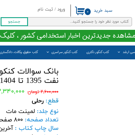
ورود
/
ثبت نام
سبد خرید
۰
حساب کاربری من
جستجو
تغییر گذر واژه
مشاهده جدیدترین اخبار استخدامی کشور ، کلیک 
سفارشات
اسی ارشد
کتب کنکور دکتری
کتب کنکور سراسری
کتب حقوق، وکالت، دادگستری
خروج از حساب کاربری
بانک سوالات کنکو
نفت 1395 تا 1404 انتشارات راهیان نفت
۲,۳۴۰,۰۰۰ توما
۲,۶۰۰,۰۰۰ تومان
قطع:
رحلی
نوع جلد:
لمینت مات
تعداد صفحه:
۸۰۰ صفحه
سال چاپ کتاب :
آخرین