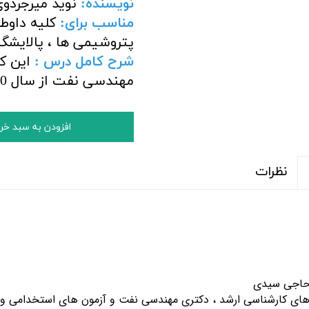
نویسنده:
نوید میرجردو
مناسب برای:
کلیه داوط
پتروشیمی ها ، پالایشگ
شرح کامل درس :
این ک
مهندسی نفت از سال 1390 تا 1400می باشد.
افزودن به سبد خر
نظرات
 حاجی سیدی
های کارشناسی ارشد ، دکتری مهندسی نفت و آزمون های استخدامی وزا