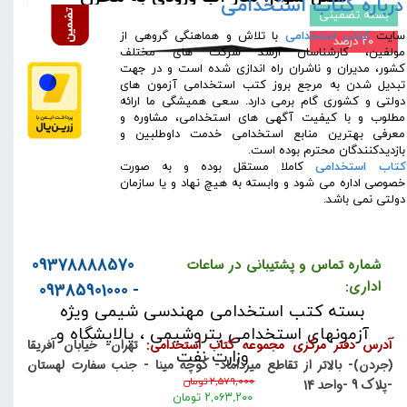
درباره کتاب استخدامی
بسته تضمینی
فصل چهارم: آنالیز نموداری موازنه مواد
​سایت
کتاب استخدامی
با تلاش و هماهنگی گروهی از
۲۰ درصد
فصل پنجم: موازنه مواد در مخازن گازی
مولفین، کارشناسان ارشد شرکت های مختلف
فصل ششم: محاسبات حجمی مخازن
کشور، مدیران و ناشران راه اندازی شده است و در جهت
تبدیل شدن به مرجع بروز کتب استخدامی آزمون های
نفت و گاز
دولتی و کشوری گام برمی دارد. سعی همیشگی ما ارائه
مطلوب و با کیفیت آگهی های استخدامی، مشاوره و
فصل هفتم: آشنایی با سیلابزنی
معرفی بهترین منابع استخدامی خدمت داوطلبین و
فصل هشتم: مخازن شکافدار
بازدیدکنندگان محترم بوده است.
کتاب استخدامی
کاملا مستقل بوده و به صورت
فصل نهم: آنالیز منحنی های کاهش
خصوصی اداره می شود و وابسته به هیچ نهاد و یا سازمان
دبی
دولتی نمی باشد.
فصل دهم: مطالعات مخازن و روش های
ازدیاد برداشت
09378888570
شماره تماس و پشتیبانی در ساعات
مجموعه تست های تالیفی ویژه
اداری:
- 09385901000
تست های کنکور کارشناسی ارشد
بسته کتب استخدامی مهندسی شیمی ویژه
تست های کنکور دکتری
آزمونهای استخدامی پتروشیمی ، پالایشگاه و
آدرس دفتر مرکزی مجموعه کتاب استخدامی:
تهران- خیابان آفریقا
وزارت نفت
(جردن)- بالاتر از تقاطع میرداماد- کوچه مینا - جنب سفارت لهستان
۲,۵۷۹,۰۰۰ تومان
-پلاک 9 -واحد 14
۲,۰۶۳,۲۰۰ تومان