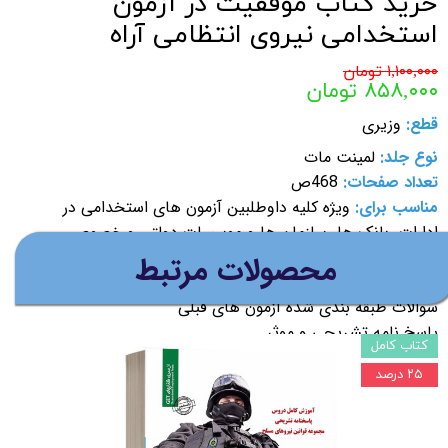
خرید کتاب موفقیت در آزمون
استخدامی نیروی انتظامی آراه
۱,۱۰۰,۰۰۰ تومان
۸۵۸,۰۰۰ تومان
قطع:
وزیری
نوع جلد:
لمینت مات
تعداد صفحات:
468ص
مناسب برای:
ویژه کلیه داوطلبین آزمون های استخدامی در
ادارات، بانک ها، سازمان ها و موسسات دولتی و خصوصی
شرح کامل درس:
​محصولات مرتبط
مفاهیم و نکات کلیدی
سوالات طبقه بندی شده آزمون های قبلی
پاسخ نامه تشریحی و موثر
کتاب کامل
مطابق با سرفصل سازمان سنجش کشور
۲۵ درصد
افزودن به سبد خرید