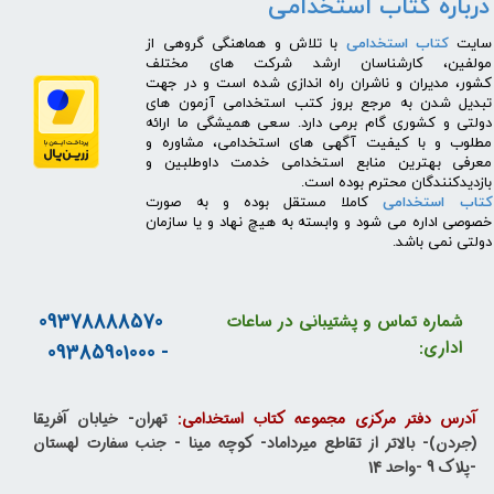
درباره کتاب استخدامی
​سایت
کتاب استخدامی
با تلاش و هماهنگی گروهی از
مولفین، کارشناسان ارشد شرکت های مختلف
کشور، مدیران و ناشران راه اندازی شده است و در جهت
تبدیل شدن به مرجع بروز کتب استخدامی آزمون های
دولتی و کشوری گام برمی دارد. سعی همیشگی ما ارائه
مطلوب و با کیفیت آگهی های استخدامی، مشاوره و
معرفی بهترین منابع استخدامی خدمت داوطلبین و
بازدیدکنندگان محترم بوده است.
کتاب استخدامی
کاملا مستقل بوده و به صورت
خصوصی اداره می شود و وابسته به هیچ نهاد و یا سازمان
دولتی نمی باشد.
09378888570
شماره تماس و پشتیبانی در ساعات
اداری:
- 09385901000
آدرس دفتر مرکزی مجموعه کتاب استخدامی:
تهران- خیابان آفریقا
(جردن)- بالاتر از تقاطع میرداماد- کوچه مینا - جنب سفارت لهستان
-پلاک 9 -واحد 14