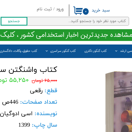
ورود
/
ثبت نام
سبد خرید
۰
حساب کاربری من
جستجو
تغییر گذر واژه
مشاهده جدیدترین اخبار استخدامی کشور ، کلیک 
سفارشات
اسی ارشد
کتب کنکور دکتری
کتب کنکور سراسری
کتب حقوق، وکالت، دادگستری
خروج از حساب کاربری
کتاب واشنگتن سی
۵۵,۲۵۰ تومان
۶۵,۰۰۰ تومان
قطع
:
رقعی
تعداد صفحات
:
446
ص
نویسنده:
اسی ادوگیان 
سال چاپ:
1399