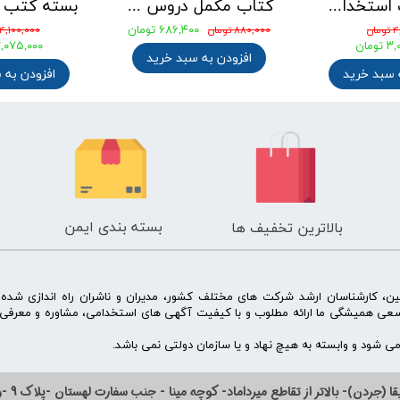
بسته کتب استخدامی دبیری علوم تجربی - شیمی آزمون آموزش و پرورش 1405
کتاب مکمل دروس حیطه عمومی ویژه آزمون استخدامی آموزش و پرورش 1405 نشر چهارخونه
۶۸۶,۴۰۰ تومان
ان
۸۸۰,۰۰۰ تومان
۴,۱۰۰,۰۰۰ تومان
ومان
۳,۰۷۵,۰۰۰ توم
افزودن به سبد خرید
 سبد خرید
افزودن به 
بسته بندی ایمن
بالاترین تخفیف ها
ن، کارشناسان ارشد شرکت های مختلف کشور، مدیران و ناشران راه اندازی شد
سعی همیشگی ما ارائه مطلوب و با کیفیت آگهی های استخدامی، مشاوره و معرفی 
 شود و وابسته به هیچ نهاد و یا سازمان دولتی نمی باشد.
ا (جردن)- بالاتر از تقاطع میرداماد- کوچه مینا - جنب سفارت لهستان -پلاک 9 -واحد 14