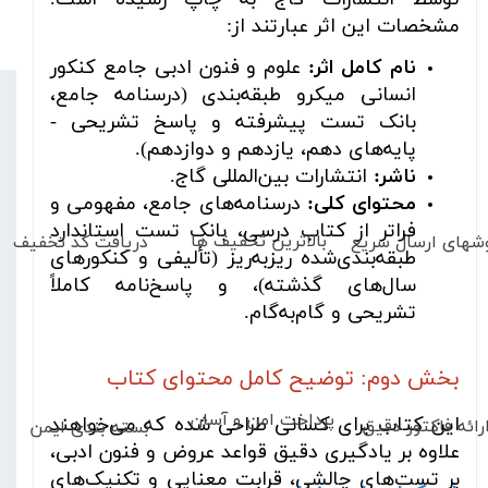
مشخصات این اثر عبارتند از:
نام کامل اثر:
علوم و فنون ادبی جامع کنکور
انسانی میکرو طبقه‌بندی (درسنامه جامع،
بانک تست پیشرفته و پاسخ تشریحی -
پایه‌های دهم، یازدهم و دوازدهم).
ناشر:
انتشارات بین‌المللی گاج.
محتوای کلی:
درسنامه‌های جامع، مفهومی و
فراتر از کتاب درسی، بانک تست استاندارد
بالاترین تخفیف ها
دریافت کد تخفیف
شهای
ارسال سریع
طبقه‌بندی‌شده ریزبه‌ریز (تألیفی و کنکورهای
سال‌های گذشته)، و پاسخ‌نامه کاملاً
تشریحی و گام‌به‌گام.
بخش دوم: توضیح کامل محتوای کتاب
پرداخت امن و آسان
رائه فاکتور دقیق
این کتاب برای کسانی طراحی شده که می‌خواهند
بسته بندی ایمن
علاوه بر یادگیری دقیق قواعد عروض و فنون ادبی،
بر تست‌های چالشی، قرابت معنایی و تکنیک‌های