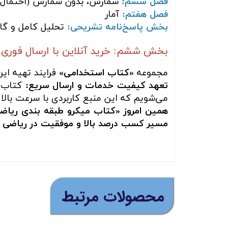
فصل ششم:
شمارش، بدون شمارش (احتمال)
فصل هفتم:
آمار
بخش پاسخ‌نامه تشریحی:
تحلیل کامل و گام
بخش ششم: خرید آنلاین با ارسال فوری،
مجموعه
«کتاب استخدامی»
فرایند تهیه ای
تعهد کیفیت خدمات و ارسال سریع:
کتاب ش
می‌شویم که این منبع کاربردی با سرعت بالا 
همین امروز «کتاب میکرو طبقه بندی ریاضی
مسیر کسب درصد بالا و موفقیت در ریاضی کن
​محصولات مرتبط