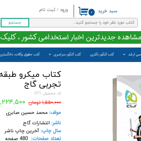
ورود
/
ثبت نام
سبد خرید
۰
حساب کاربری من
جستجو
تغییر گذر واژه
مشاهده جدیدترین اخبار استخدامی کشور ، کلیک 
سفارشات
اسی ارشد
کتب کنکور دکتری
کتب کنکور سراسری
کتب حقوق، وکالت، دادگستری
خروج از حساب کاربری
کتاب میکرو طبقه 
تجربی گاج
کد محصول: D75
۱,۲۲۴,۵۰۰ تومان
۱,۵۵۰,۰۰۰ تومان
مولف:
محمد حسین صابری
ناشر:
انتشارات گاج
سال چاپ:
آخرین چاپ ناشر
تعداد صفحات:
480 صفحه