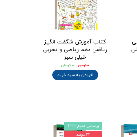
ی
کتاب آموزش شگفت انگیز
لی
ریاضی دهم ریاضی و تجربی
خیلی سبز
۰ تومان
۰ تومان
افزودن به سبد خرید
براساس منابع 1404
براساس منابع 1403l4
۲۲ درصد
۲۲ درصد