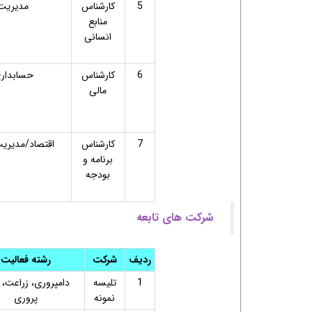
5
کارشناس
مدیریت
منابع
انسانی
6
کارشناس
حسابدار
مالی
7
کارشناس
اقتصاد/مدیری
برنامه و
بودجه
شرکت های تابعه
ردیف
شرکت
رشته فعالیت
1
تلیسه
دامپروری، زراعت، 
نمونه
پروری