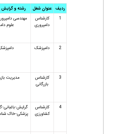
ردیف
عنوان شغل
رشته و گرایش 
1
کارشناس
مهندسی دامپرور
دامپروری
علوم دام
2
دامپزشک
دامپزشک
3
کارشناس
مدیریت بازر
بازرگانی
4
کارشناس
گرایش-باغبانی-گل
کشاورزی
پزشکی-خاک شناس