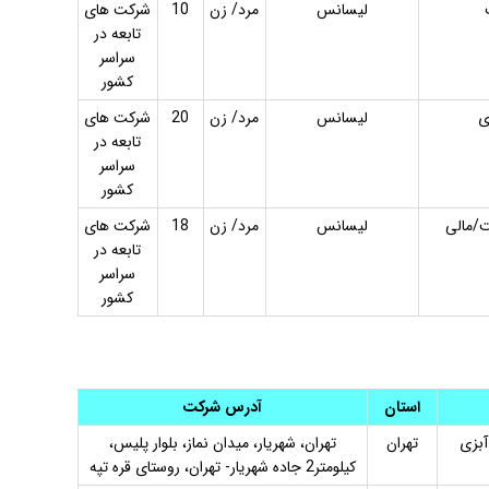
لیسانس
مرد/ زن
10
شرکت های
تابعه در
سراسر
کشور
ی
لیسانس
مرد/ زن
20
شرکت های
تابعه در
سراسر
کشور
ت/مالی
لیسانس
مرد/ زن
18
شرکت های
تابعه در
سراسر
کشور
استان
آدرس شرکت
آبزی
تهران
تهران، شهریار، میدان نماز، بلوار پلیس،
کیلومتر2 جاده شهریار- تهران، روستای قره تپه