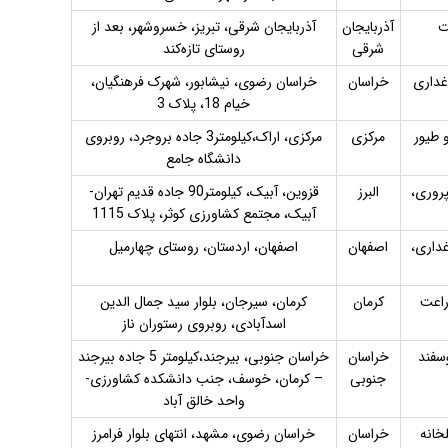
ت
آذربایجان
آذربایجان شرقی، تبریز، خسروشهر، بعد از
شرقی
روستای تازه‌کند
غداری
خراسان
خراسان رضوی، نیشابور، شهرک فرهنگیان،
خیام 18، پلاک 3
 طیور
مرکزی
مرکزی، اراک،کیلومتر3 جاده بروجرد، روبروی
دانشگاه جامع
پروری،
البرز
قزوین، آبیک، کیلومتر90 جاده قدیم تهران-
آبیک، مجتمع کشاورزی کوثر، پلاک 1115
غداری،
اصفهان
اصفهان، اردستان، روستای چهارمیل
راعت
کرمان
کرمان، سیرجان، بلوار سید جمال الدین
اسدآبادی، روبروی رستوران ناز
وسفند
خراسان
خراسان جنوبی، بیرجند،کیلومتر 5 جاده بیرجند
جنوبی
– کرمان، خوسف، جنب دانشکده کشاورزی-
واحد خالق آباد
خانه
خراسان
خراسان رضوی، مشهد، انتهای بلوار فرامرز