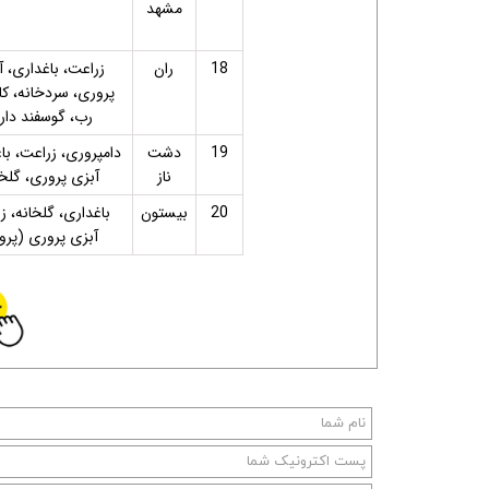
مشهد
18
ران
زراعت، باغداری، آ
پروری، سردخانه، کا
رب، گوسفند دار
19
دشت
دامپروری، زراعت، با
ناز
آبزی پروری، گلخا
20
بیستون
باغداری، گلخانه، ز
آبزی پروری (پروژ