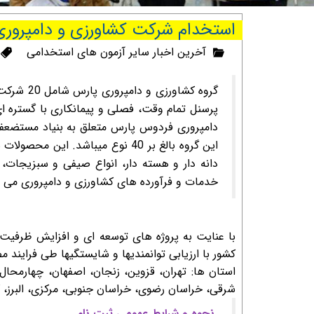
استخدام شرکت کشاورزی و دامپرور
آخرین اخبار سایر آزمون های استخدامی
پرسنل تمام وقت، فصلی و پیمانکاری با گستره 
دامپروری فردوس پارس متعلق به بنیاد مستضعفا
این گروه بالغ بر 40 نوع می­باشد. 
دانه دار و هسته دار، انواع صیفی و سبزیجات، 
خدمات و فرآورده های کشاورزی و دامپروری می ب
با عنایت به پروژه های توسعه ای و افزایش ظرفیت 
کشور با ارزیابی توانمندی­ها و شایستگی­ها طی فرایند
استان ها: تهران، قزوین، زنجان، اصفهان، چهارمحال 
شرقی، خراسان رضوی، خراسان جنوبی، مرکزی، البرز، ک
نحوه و شرایط عمومی ثبت ‌نام