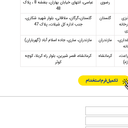
رضوی
عباسی، انتهای خیابان بهاران، بنفشه 8 ، پلاک
48
بزی
گلستان
گلستان،گرگان، ملاقاتی، بلوار شهید شکاری،
رخانه
جنب اداره کل شیلات، پلاک 47
ی
غداری،
مازندران
مازندران، ساری، جاده اسلام آباد (گهرباران)
نه
راعت،
کرمانشاه
کرمانشاه، قصر شیرین، بلوار راه کربلا، کوچه
ه)
کوثر