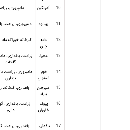
10
آذرنگین
دامپروری، زراع
11
بینالود
دامپروری، زراعت، با
12
دانه
کارخانه خوراک دام و
چین
13
محیاء
زراعت، باغداری، دام
گلخانه
14
فجر
دامپروری، زراعت، با
اصفهان
بزداری
15
سیرجان
باغداری، گلخانه، ز
بنیاد
16
پیوند
زراعت، باغداری، گ
خاوران
داری
17
باغداری
باغداری، زراعت، گل