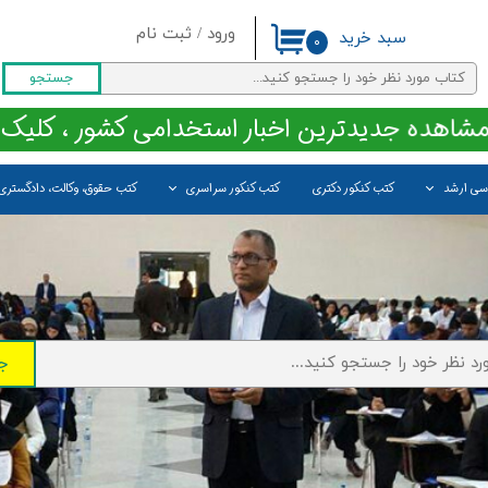
ورود
/
ثبت نام
سبد خرید
۰
حساب کاربری من
جستجو
تغییر گذر واژه
مشاهده جدیدترین اخبار استخدامی کشور ، کلیک 
سفارشات
اسی ارشد
کتب کنکور دکتری
کتب کنکور سراسری
کتب حقوق، وکالت، دادگستری
خروج از حساب کاربری
ج