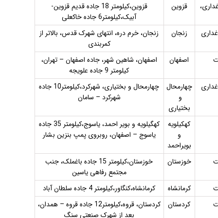
غداری،
قزوین
قزوین،کیلومتر 18 جاده قدیم قزوین-
آبیک،کیلومتر6 جاده خاکعلی
غداری
زنجان
زنجان، خرم دره، انتهای شهرک قدس، بالاتر از
کمربندی
ت
اصفهان
اصفهان، شاهین شهر، جاده اصفهان – تهران،
کیلومتر 9 جاده علویجه
غداری
چهارمحال
چهارمحال و بختیاری، شهرکرد،کیلومتر10 جاده
و
شهرکرد – سامان
بختیاری
کهکیلویه
کهگیلویه و بویر احمد، یاسوج،کیلومتر 35 جاده
و
یاسوج – اصفهان، روبروی پمپ بنزین بشار
بویراحمد
ت
خوزستان
خوزستان،کیلومتر 15 جاده باغملک، جنب
مجتمع رفاهی یاسین
ت
کرمانشاه
کرمانشاه،کنگاور،کیلومتر 4 جاده سلطان آباد
ت
کردستان
کردستان، قروه،کیلومتر12 جاده قروه – همدان،
بعد از شهرک صنعتی سنگ