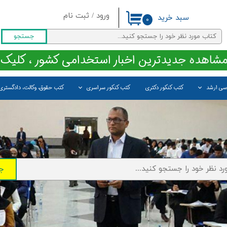
ورود
/
ثبت نام
سبد خرید
۰
حساب کاربری من
جستجو
تغییر گذر واژه
مشاهده جدیدترین اخبار استخدامی کشور ، کلیک 
سفارشات
اسی ارشد
کتب کنکور دکتری
کتب کنکور سراسری
کتب حقوق، وکالت، دادگستری
خروج از حساب کاربری
ج