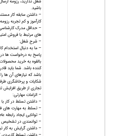
شغل ندارید، رزومه ارسال
باشید.
کارآموز و کم تجربه رزومه
– حداقل مدرک کارشناسی 
های مرتبط با فروش امت
– شرح شغل:
– ما به دنبال استخدام
پاسخ به درخواست ها در
بالقوه به خرید محصولا
کننده باشد. شما باید قاد
باشد که نیازهای آن ها را
شکایات و پرخاشگری طرف 
تجاری از طریق افزایش 
– الزامات مهارتی:
– داشتن تسلط در کار با ا
– تسلط به مهارت های فرو
– توانایی ایجاد رابطه عا
– توانمندی در تشخیص 
– داشتن گرایش به کار تی
– داشتن تسلط کاربردی کار با نرم 