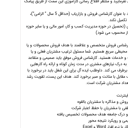
 نفرمایید و منتظر اطلاع رسانی کارآموزی این سمت از طریق پیامک
– داشتن سابقه کار مستند با عنوان کارشناس فروش و بازاریاب (حداقل 5 سال ” الزامی”)،
 تکمیل نکند.
(تحصیل در حوزه مدیریت کسب و کار، امور مالی و یا سایر حوزه
یاز محسوب می شود)
 کارشناس فروش متخصص و علاقمند با هدف فروش محصولات و یا
 محیطی سریع هستیم. شما مسئول ترغیب مشتریان فعلی و یا
ت و خدمات هستید. کارشناس فروش موفق باید صمیمی و متقاعد
ر به درک نیازهای مشتری در مدت زمان کوتاه و ارائه راه کارهایی
 برطرف می کند. داوطلب ایده آل برای این شغل باید در برخورد با
مقابل با متانت و صبر برخورد کند. هدف این پست، تقویت رشد
تعداد مشتریان شرکت است.
ینترنت
ش و مذاکره با مشتریان بالقوه
طفی با مشتریان با حفظ اعتبار شرکت
و درک جامعه هدف محصولات تخصیص یافته
می و رویکرد نتیجه محور
افزار Word و Excel