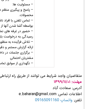
– مسئولیت ها:
– پاسخ و پیگیری منظم د
محصولات.
– تماس تلفنی با افراد 
بواسطه آشنا شدن آنها از 
– حضور در غرفه های نما
رسیدگی به درخواست بازد
– تلاش فزآینده به منظ
ارائه گزارش مستمر و دقی
– برگزاری جلسات در داخل
مشتریان احتمالی
– نگهداری از سوابق تما
متقاضیان واجد شرایط می توانند از طریق راه ارتباط
مهلت: ۱۳۹۹/۱۱/۰۱
آدرس: سعادت آباد
اطلاعات تماس:
e.baharan@gmail.com
تلفن:
واتساپ 09165091160