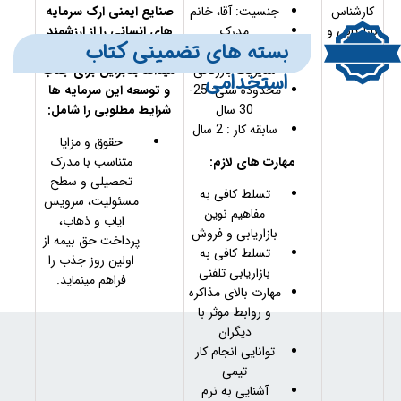
کارشناس
جنسیت: آقا، خانم
صنایع ایمنی ارک سرمایه
بازاریابی و
مدرک
های انسانی را از ارزشمند
بسته های تضمینی کتاب
فروش
تحصیلی: کارشناس
ترین سرمایه های خود
مدیریت بازرگانی
میداند بنابراین برای جذب
استخدامی
محدوده سنی: 25-
و توسعه این سرمایه ها
30 سال
شرایط مطلوبی را شامل:
سابقه کار : 2 سال
حقوق و مزایا
مهارت های لازم:
متناسب با مدرک
تحصیلی و سطح
تسلط کافی به
مسئولیت، سرویس
مفاهیم نوین
ایاب و ذهاب،
بازاریابی و فروش
پرداخت حق بیمه از
تسلط کافی به
اولین روز جذب را
بازاریابی تلفنی
فراهم مینماید.
مهارت بالای مذاکره
و روابط موثر با
دیگران
توانایی انجام کار
تیمی
آشنایی به نرم