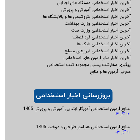
متناسب با مدرک
آخرین اخبار استخدامی دستگاه های اجرایی
سال
تحصیلی و سطح
آخرین اخبار استخدامی آموزش و پرورش
مهارت های لازم :
مسئولیت، سرویس
آخرین اخبار استخدامی پتروشیمی ها و پالایشگاه ها
ایاب و ذهاب،
آخرین اخبار استخدامی وزارت بهداشت
آشنایی کامل با
پرداخت حق بیمه از
آخرین اخبار استخدامی وزارت نفت
مبانی و مفاهیم
اولین روز جذب را
آخرین اخبار استخدامی قوه قضائیه
تخصصی انبارداری
فراهم مینماید.
آخرین اخبار استخدامی بانک ها
تسلط به سیستم
آخرین اخبار استخدامی نیروهای مسلح
کدینگ انبار
آخرین اخبار سایر آزمون های استخدامی
مهارت انجام کار
پیگیری سفارشات پستی مجموعه کتاب استخدامی
تیمی و روابط موثر
معرفی آزمون ها و منابع
تسلط به نظام
برنامه ریزی تولید
و تامین
بروزرسانی اخبار استخدامی
تسلط به مفاهیم
نظام آراستگی
محیط کار
منابع آزمون استخدامی آموزگار ابتدایی آموزش و پرورش 1405
۱۲ آذر ۰۳
منابع آزمون استخدامی هنرآموز طراحی و دوخت 1405
کارشناس
جنسیت: آقا
صنایع ایمنی ارک سرمایه
۱۱ آذر ۰۳
برنامه
مدرک
های انسانی را از ارزشمند