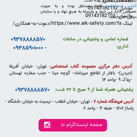
اطلاعات تماس:
بازدیدکنندگان محترم بوده است.
کتاب استخدامی
کاملا مستقل بوده و به صورت
موبایل
09143182152
خصوصی اداره می شود و وابسته به هیچ نهاد و یا سازمان
واتساپ
09143182152
دولتی نمی باشد.
لینک
https://www.ark-safety.com/fa/دعوت-به-همکاری/
09378888570
شماره تماس و پشتیبانی در ساعات
اداری:
- 09385901000
آدرس دفتر مرکزی مجموعه کتاب استخدامی:
تهران- خیابان آفریقا
(جردن)- بالاتر از تقاطع میرداماد- کوچه مینا - جنب سفارت لهستان
-پلاک 9 -واحد 14
09378888570
پشتیبانی همراه شما از 9 صبح تا 22 شب:
آدرس فروشگاه شماره 2 :
تهران- خیابان انقلاب - نرسیده به خیابان دانشگاه -
پاساژ 1202 - طبقه 3 - واحد 6
صفحه اینستاگرام ما