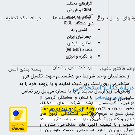
افزارهای مختلف
CRM و فروش
بالاترین تخفیف ها
آشنایی به مهارت
دریافت کد تخفیف
شهای
ارسال سریع
های هفتگانه ICDL
آشنایی به
جغرافیای ایران
امکان سفرهای
متعدد (فقط آقا)
با انگیزه و انرژی
پرداخت امن و آسان
رائه فاکتور دقیق
بسته بندی ایمن
از متقاضیان واجد شرایط خواهشمندیم جهت تکمیل فرم
استخدامی روی لینک زیر کلیک نمایند و یا رزومه خود را به
درباره کتاب استخدامی
واتس‌اپ زیر ارسال نمایند و یا با شماره موبایل زیر تماس
حاصل نمایند.
​سایت
کتاب استخدامی
با تلاش و هماهنگی گروهی از
مولفین، کارشناسان ارشد شرکت های مختلف
کشور، مدیران و ناشران راه اندازی شده است و در جهت
تبدیل شدن به مرجع بروز کتب استخدامی آزمون های
دولتی و کشوری گام برمی دارد. سعی همیشگی ما ارائه
مطلوب و با کیفیت آگهی های استخدامی، مشاوره و
معرفی بهترین منابع استخدامی خدمت داوطلبین و