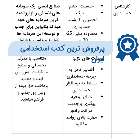
کارشناس
جنسیت: خانم
صنایع ایمنی ارک سرمایه
حسابداری
مدرک
های انسانی را از ارزشمند
تحصیلی: کارشناس
ترین سرمایه های خود
حسابداری
میداند بنابراین برای جذب
محدوده سنی: 25-
و توسعه این سرمایه ها
30 سال
شرایط مطلوبی را شامل:
​​​پرفروش ترین کتب استخدامی
سابقه کار : 2 سال
حقوق و مزایا
ایران
مهارت های لازم:
متناسب با مدرک
تحصیلی و سطح
آشنایی کامل به
مسئولیت، سرویس
چرخه حسابداری
ایاب و ذهاب،
تسلط به نرم افزار
پرداخت حق بیمه از
حسابداری
اولین روز جذب را
دارای روحیه
فراهم مینماید.
پیگیری و جدیت
در انجام امور
مهارت بالای روابط
مذاکره