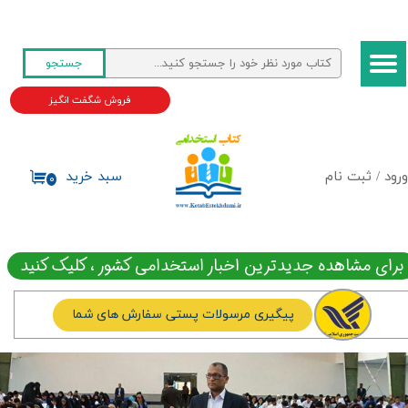
حساب کاربری من
جستجو
تغییر گذر واژه
فروش شگفت انگیز
سفارشات
خروج از حساب کاربری
ورود
/
ثبت نام
سبد خرید
۰
برای مشاهده جدیدترین اخبار استخدامی کشور ، کلیک کنید
پیگیری مرسولات پستی سفارش های شما