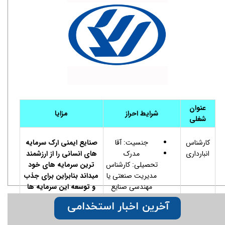
عنوان
شرایط احراز
مزایا
شغلی
کارشناس
جنسیت: آقا
صنایع ایمنی ارک سرمایه
انبارداری
مدرک
های انسانی را از ارزشمند
تحصیلی: کارشناس
ترین سرمایه های خود
مدیریت صنعتی یا
میداند بنابراین برای جذب
مهندسی صنایع
و توسعه این سرمایه ها
محدوده سنی: 25-
شرایط مطلوبی را شامل:
آخرین اخبار استخدامی
30 سال
حقوق و مزایا
سابقه کار : یک